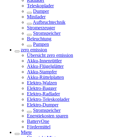
Radlader
Teleskoplader
Dumper
Minilader
Aufbruchtechnik
Stromerzeuger
Stromspeicher
Beleuchtung
Pumpen
zero emission
Übersicht
zero emission
Akku-Innenrüttler
Akku-Flügelglätter
Akku-Stampfer
Akku-Rüttelplatten
Elektro-Walzen
Elektro-Bagger
Elektro-Radlader
Elektro-Teleskoplader
Elektro-Dumper
Stromspeicher
Energiekosten sparen
BatteryOne
Fördermittel
Miete