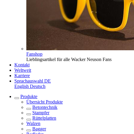
Fanshop
Lieblingsartikel für alle Wacker Neuson Fans
Kontakt
Weltweit
Karriere
Sprachauswahl
DE
English
Deutsch
Produkte
Übersicht
Produkte
Betontechnik
Stampfer
Rüttelplatten
Walzen
Bagger