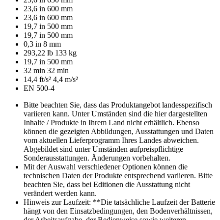
23,6 in
600 mm
23,6 in
600 mm
19,7 in
500 mm
19,7 in
500 mm
0,3 in
8 mm
293,22 lb
133 kg
19,7 in
500 mm
32 min
32 min
14,4 ft/s²
4,4 m/s²
EN 500-4
Bitte beachten Sie, dass das Produktangebot landesspezifisch
variieren kann. Unter Umständen sind die hier dargestellten
Inhalte / Produkte in Ihrem Land nicht erhältlich. Ebenso
können die gezeigten Abbildungen, Ausstattungen und Daten
vom aktuellen Lieferprogramm Ihres Landes abweichen.
Abgebildet sind unter Umständen aufpreispflichtige
Sonderausstattungen. Änderungen vorbehalten.
Mit der Auswahl verschiedener Optionen können die
technischen Daten der Produkte entsprechend variieren. Bitte
beachten Sie, dass bei Editionen die Ausstattung nicht
verändert werden kann.
Hinweis zur Laufzeit: **Die tatsächliche Laufzeit der Batterie
hängt von den Einsatzbedingungen, den Bodenverhältnissen,
der Arbeitsaufgabe, der Bedienweise sowie weiteren