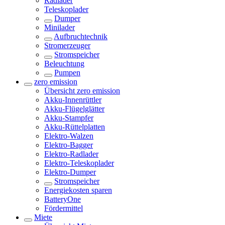
Radlader
Teleskoplader
Dumper
Minilader
Aufbruchtechnik
Stromerzeuger
Stromspeicher
Beleuchtung
Pumpen
zero emission
Übersicht
zero emission
Akku-Innenrüttler
Akku-Flügelglätter
Akku-Stampfer
Akku-Rüttelplatten
Elektro-Walzen
Elektro-Bagger
Elektro-Radlader
Elektro-Teleskoplader
Elektro-Dumper
Stromspeicher
Energiekosten sparen
BatteryOne
Fördermittel
Miete