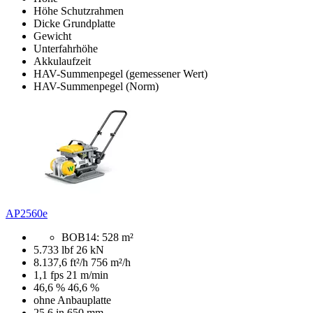
Höhe Schutzrahmen
Dicke Grundplatte
Gewicht
Unterfahrhöhe
Akkulaufzeit
HAV-Summenpegel (gemessener Wert)
HAV-Summenpegel (Norm)
AP2560e
BOB14: 528 m²
5.733 lbf
26 kN
8.137,6 ft²/h
756 m²/h
1,1 fps
21 m/min
46,6 %
46,6 %
ohne Anbauplatte
25,6 in
650 mm