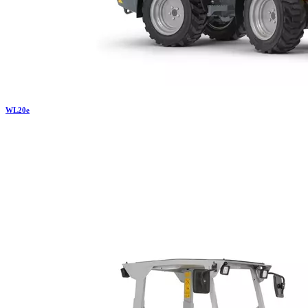
WL
20e