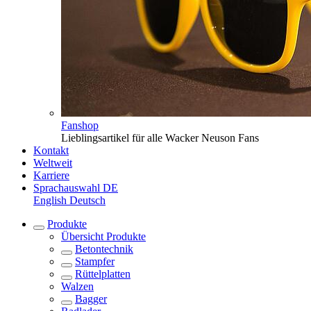
Fanshop
Lieblingsartikel für alle Wacker Neuson Fans
Kontakt
Weltweit
Karriere
Sprachauswahl
DE
English
Deutsch
Produkte
Übersicht
Produkte
Betontechnik
Stampfer
Rüttelplatten
Walzen
Bagger