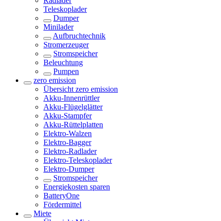
Radlader
Teleskoplader
Dumper
Minilader
Aufbruchtechnik
Stromerzeuger
Stromspeicher
Beleuchtung
Pumpen
zero emission
Übersicht
zero emission
Akku-Innenrüttler
Akku-Flügelglätter
Akku-Stampfer
Akku-Rüttelplatten
Elektro-Walzen
Elektro-Bagger
Elektro-Radlader
Elektro-Teleskoplader
Elektro-Dumper
Stromspeicher
Energiekosten sparen
BatteryOne
Fördermittel
Miete