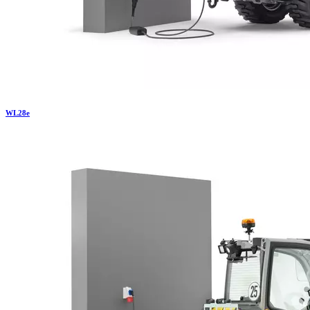
WL
28e