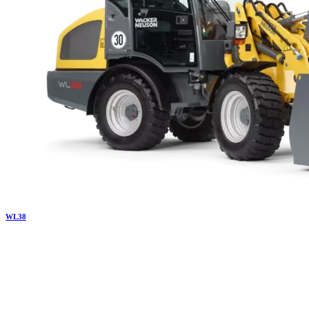
WL
38