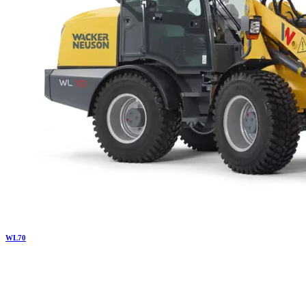
WL
70