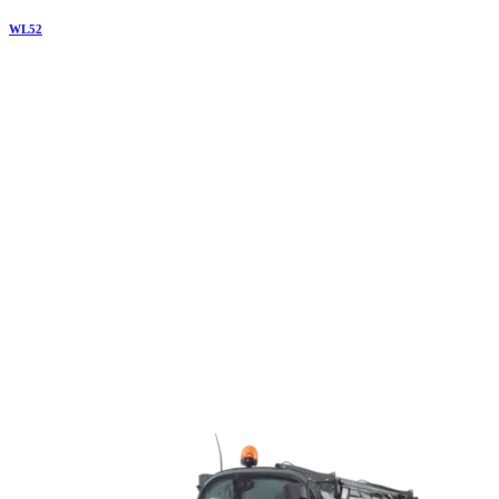
WL
52