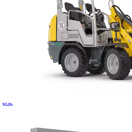
WL
20e