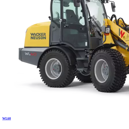
WL
60