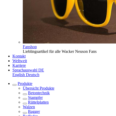
Fanshop
Lieblingsartikel für alle Wacker Neuson Fans
Kontakt
Weltweit
Karriere
Sprachauswahl
DE
English
Deutsch
Produkte
Übersicht
Produkte
Betontechnik
Stampfer
Rüttelplatten
Walzen
Bagger