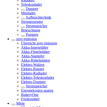
Radlader
Teleskoplader
Dumper
Minilader
Aufbruchtechnik
Stromerzeuger
Stromspeicher
Beleuchtung
Pumpen
zero emission
Übersicht
zero emission
Akku-Innenrüttler
Akku-Flügelglätter
Akku-Stampfer
Akku-Rüttelplatten
Elektro-Walzen
Elektro-Bagger
Elektro-Radlader
Elektro-Teleskoplader
Elektro-Dumper
Stromspeicher
Energiekosten sparen
BatteryOne
Fördermittel
Miete