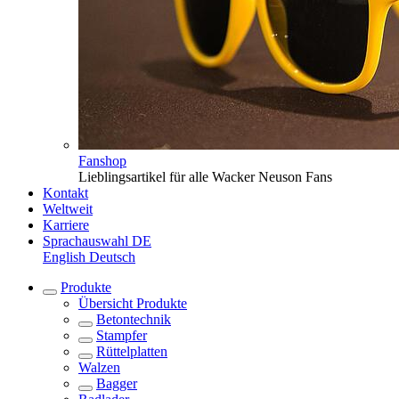
Fanshop
Lieblingsartikel für alle Wacker Neuson Fans
Kontakt
Weltweit
Karriere
Sprachauswahl
DE
English
Deutsch
Produkte
Übersicht
Produkte
Betontechnik
Stampfer
Rüttelplatten
Walzen
Bagger