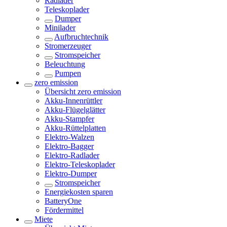
Radlader
Teleskoplader
Dumper
Minilader
Aufbruchtechnik
Stromerzeuger
Stromspeicher
Beleuchtung
Pumpen
zero emission
Übersicht
zero emission
Akku-Innenrüttler
Akku-Flügelglätter
Akku-Stampfer
Akku-Rüttelplatten
Elektro-Walzen
Elektro-Bagger
Elektro-Radlader
Elektro-Teleskoplader
Elektro-Dumper
Stromspeicher
Energiekosten sparen
BatteryOne
Fördermittel
Miete