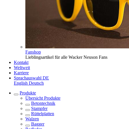
Fanshop
Lieblingsartikel für alle Wacker Neuson Fans
Kontakt
Weltweit
Karriere
Sprachauswahl
DE
English
Deutsch
Produkte
Übersicht
Produkte
Betontechnik
Stampfer
Rüttelplatten
Walzen
Bagger