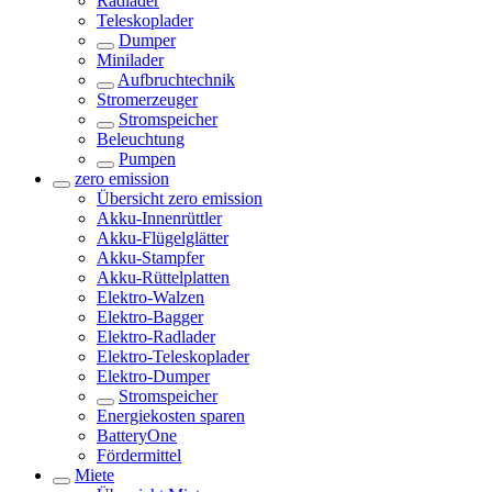
Radlader
Teleskoplader
Dumper
Minilader
Aufbruchtechnik
Stromerzeuger
Stromspeicher
Beleuchtung
Pumpen
zero emission
Übersicht
zero emission
Akku-Innenrüttler
Akku-Flügelglätter
Akku-Stampfer
Akku-Rüttelplatten
Elektro-Walzen
Elektro-Bagger
Elektro-Radlader
Elektro-Teleskoplader
Elektro-Dumper
Stromspeicher
Energiekosten sparen
BatteryOne
Fördermittel
Miete