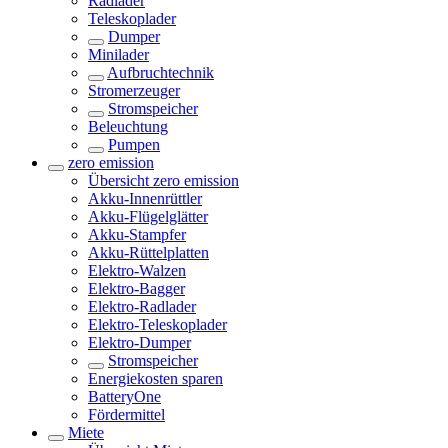
Radlader
Teleskoplader
Dumper
Minilader
Aufbruchtechnik
Stromerzeuger
Stromspeicher
Beleuchtung
Pumpen
zero emission
Übersicht
zero emission
Akku-Innenrüttler
Akku-Flügelglätter
Akku-Stampfer
Akku-Rüttelplatten
Elektro-Walzen
Elektro-Bagger
Elektro-Radlader
Elektro-Teleskoplader
Elektro-Dumper
Stromspeicher
Energiekosten sparen
BatteryOne
Fördermittel
Miete