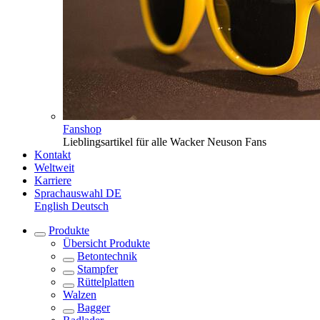
Fanshop
Lieblingsartikel für alle Wacker Neuson Fans
Kontakt
Weltweit
Karriere
Sprachauswahl
DE
English
Deutsch
Produkte
Übersicht
Produkte
Betontechnik
Stampfer
Rüttelplatten
Walzen
Bagger