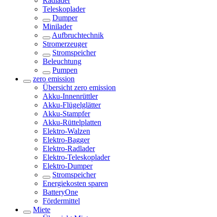
Radlader
Teleskoplader
Dumper
Minilader
Aufbruchtechnik
Stromerzeuger
Stromspeicher
Beleuchtung
Pumpen
zero emission
Übersicht
zero emission
Akku-Innenrüttler
Akku-Flügelglätter
Akku-Stampfer
Akku-Rüttelplatten
Elektro-Walzen
Elektro-Bagger
Elektro-Radlader
Elektro-Teleskoplader
Elektro-Dumper
Stromspeicher
Energiekosten sparen
BatteryOne
Fördermittel
Miete