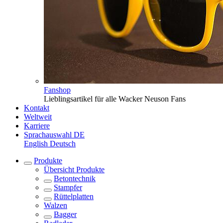
Fanshop
Lieblingsartikel für alle Wacker Neuson Fans
Kontakt
Weltweit
Karriere
Sprachauswahl
DE
English
Deutsch
Produkte
Übersicht
Produkte
Betontechnik
Stampfer
Rüttelplatten
Walzen
Bagger