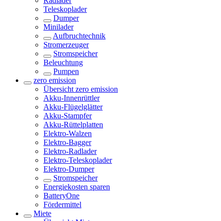
Radlader
Teleskoplader
Dumper
Minilader
Aufbruchtechnik
Stromerzeuger
Stromspeicher
Beleuchtung
Pumpen
zero emission
Übersicht
zero emission
Akku-Innenrüttler
Akku-Flügelglätter
Akku-Stampfer
Akku-Rüttelplatten
Elektro-Walzen
Elektro-Bagger
Elektro-Radlader
Elektro-Teleskoplader
Elektro-Dumper
Stromspeicher
Energiekosten sparen
BatteryOne
Fördermittel
Miete