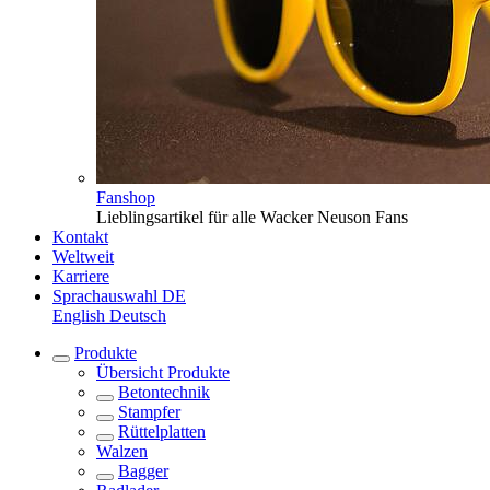
Fanshop
Lieblingsartikel für alle Wacker Neuson Fans
Kontakt
Weltweit
Karriere
Sprachauswahl
DE
English
Deutsch
Produkte
Übersicht
Produkte
Betontechnik
Stampfer
Rüttelplatten
Walzen
Bagger