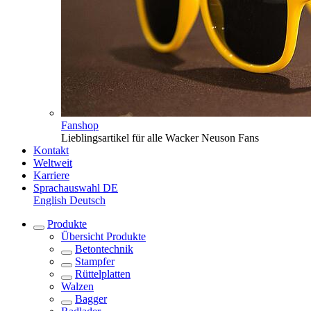
Fanshop
Lieblingsartikel für alle Wacker Neuson Fans
Kontakt
Weltweit
Karriere
Sprachauswahl
DE
English
Deutsch
Produkte
Übersicht
Produkte
Betontechnik
Stampfer
Rüttelplatten
Walzen
Bagger