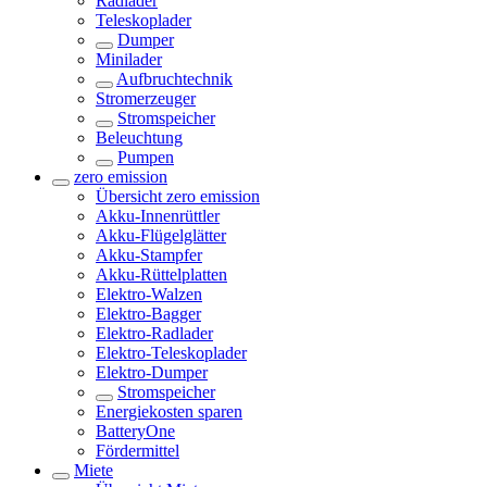
Radlader
Teleskoplader
Dumper
Minilader
Aufbruchtechnik
Stromerzeuger
Stromspeicher
Beleuchtung
Pumpen
zero emission
Übersicht
zero emission
Akku-Innenrüttler
Akku-Flügelglätter
Akku-Stampfer
Akku-Rüttelplatten
Elektro-Walzen
Elektro-Bagger
Elektro-Radlader
Elektro-Teleskoplader
Elektro-Dumper
Stromspeicher
Energiekosten sparen
BatteryOne
Fördermittel
Miete