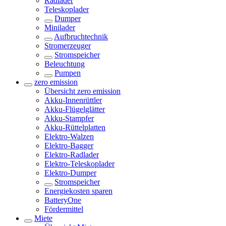
Radlader
Teleskoplader
Dumper
Minilader
Aufbruchtechnik
Stromerzeuger
Stromspeicher
Beleuchtung
Pumpen
zero emission
Übersicht
zero emission
Akku-Innenrüttler
Akku-Flügelglätter
Akku-Stampfer
Akku-Rüttelplatten
Elektro-Walzen
Elektro-Bagger
Elektro-Radlader
Elektro-Teleskoplader
Elektro-Dumper
Stromspeicher
Energiekosten sparen
BatteryOne
Fördermittel
Miete