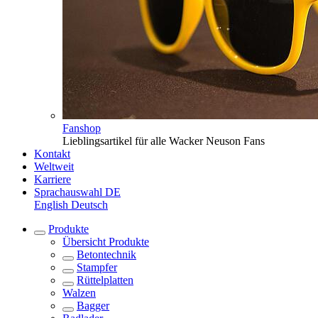
Fanshop
Lieblingsartikel für alle Wacker Neuson Fans
Kontakt
Weltweit
Karriere
Sprachauswahl
DE
English
Deutsch
Produkte
Übersicht
Produkte
Betontechnik
Stampfer
Rüttelplatten
Walzen
Bagger