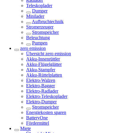
Radlader
Teleskoplader
Dumper
Minilader
Aufbruchtechnik
Stromerzeuger
Stromspeicher
Beleuchtung
Pumpen
zero emission
Übersicht
zero emission
Akku-Innenrüttler
Akku-Flügelglätter
Akku-Stampfer
Akku-Rüttelplatten
Elektro-Walzen
Elektro-Bagger
Elektro-Radlader
Elektro-Teleskoplader
Elektro-Dumper
Stromspeicher
Energiekosten sparen
BatteryOne
Fördermittel
Miete