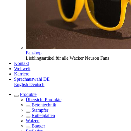
Fanshop
Lieblingsartikel für alle Wacker Neuson Fans
Kontakt
Weltweit
Karriere
Sprachauswahl
DE
English
Deutsch
Produkte
Übersicht
Produkte
Betontechnik
Stampfer
Rüttelplatten
Walzen
Bagger