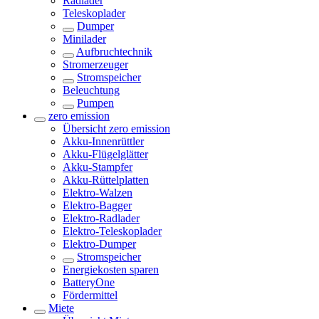
Radlader
Teleskoplader
Dumper
Minilader
Aufbruchtechnik
Stromerzeuger
Stromspeicher
Beleuchtung
Pumpen
zero emission
Übersicht
zero emission
Akku-Innenrüttler
Akku-Flügelglätter
Akku-Stampfer
Akku-Rüttelplatten
Elektro-Walzen
Elektro-Bagger
Elektro-Radlader
Elektro-Teleskoplader
Elektro-Dumper
Stromspeicher
Energiekosten sparen
BatteryOne
Fördermittel
Miete