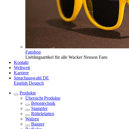
Fanshop
Lieblingsartikel für alle Wacker Neuson Fans
Kontakt
Weltweit
Karriere
Sprachauswahl
DE
English
Deutsch
Produkte
Übersicht
Produkte
Betontechnik
Stampfer
Rüttelplatten
Walzen
Bagger