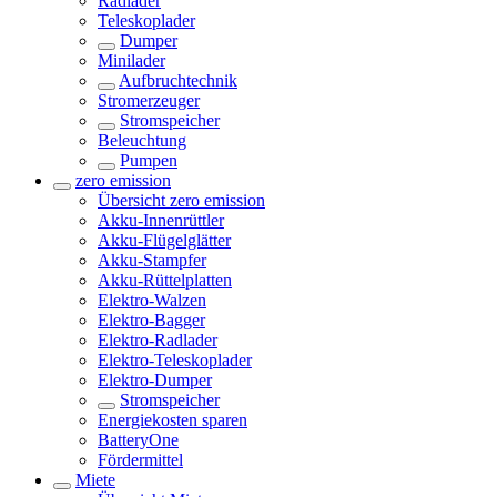
Radlader
Teleskoplader
Dumper
Minilader
Aufbruchtechnik
Stromerzeuger
Stromspeicher
Beleuchtung
Pumpen
zero emission
Übersicht
zero emission
Akku-Innenrüttler
Akku-Flügelglätter
Akku-Stampfer
Akku-Rüttelplatten
Elektro-Walzen
Elektro-Bagger
Elektro-Radlader
Elektro-Teleskoplader
Elektro-Dumper
Stromspeicher
Energiekosten sparen
BatteryOne
Fördermittel
Miete