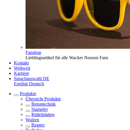
Fanshop
Lieblingsartikel für alle Wacker Neuson Fans
Kontakt
Weltweit
Karriere
Sprachauswahl
DE
English
Deutsch
Produkte
Übersicht
Produkte
Betontechnik
Stampfer
Rüttelplatten
Walzen
Bagger