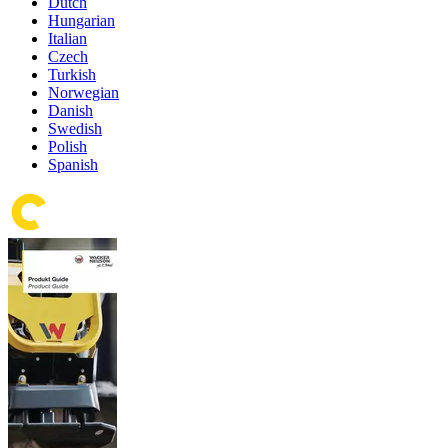
Dutch
Hungarian
Italian
Czech
Turkish
Norwegian
Danish
Swedish
Polish
Spanish