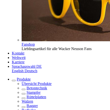
Fanshop
Lieblingsartikel für alle Wacker Neuson Fans
Kontakt
Weltweit
Karriere
Sprachauswahl
DE
English
Deutsch
Produkte
Übersicht
Produkte
Betontechnik
Stampfer
Rüttelplatten
Walzen
Bagger