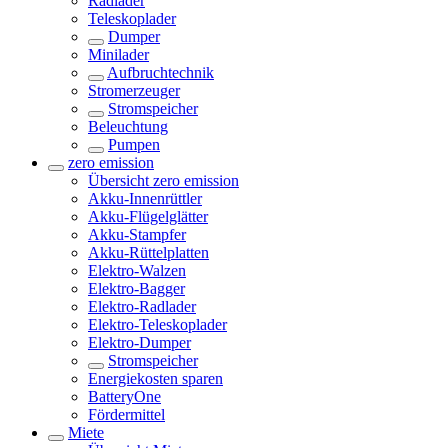
Radlader
Teleskoplader
Dumper
Minilader
Aufbruchtechnik
Stromerzeuger
Stromspeicher
Beleuchtung
Pumpen
zero emission
Übersicht
zero emission
Akku-Innenrüttler
Akku-Flügelglätter
Akku-Stampfer
Akku-Rüttelplatten
Elektro-Walzen
Elektro-Bagger
Elektro-Radlader
Elektro-Teleskoplader
Elektro-Dumper
Stromspeicher
Energiekosten sparen
BatteryOne
Fördermittel
Miete