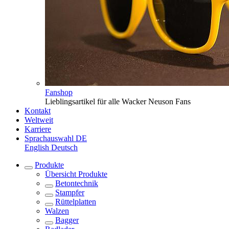
Fanshop
Lieblingsartikel für alle Wacker Neuson Fans
Kontakt
Weltweit
Karriere
Sprachauswahl
DE
English
Deutsch
Produkte
Übersicht
Produkte
Betontechnik
Stampfer
Rüttelplatten
Walzen
Bagger