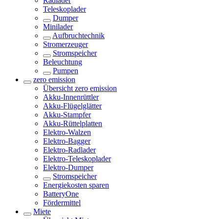
Radlader
Teleskoplader
Dumper
Minilader
Aufbruchtechnik
Stromerzeuger
Stromspeicher
Beleuchtung
Pumpen
zero emission
Übersicht
zero emission
Akku-Innenrüttler
Akku-Flügelglätter
Akku-Stampfer
Akku-Rüttelplatten
Elektro-Walzen
Elektro-Bagger
Elektro-Radlader
Elektro-Teleskoplader
Elektro-Dumper
Stromspeicher
Energiekosten sparen
BatteryOne
Fördermittel
Miete