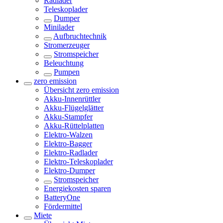
Radlader
Teleskoplader
Dumper
Minilader
Aufbruchtechnik
Stromerzeuger
Stromspeicher
Beleuchtung
Pumpen
zero emission
Übersicht
zero emission
Akku-Innenrüttler
Akku-Flügelglätter
Akku-Stampfer
Akku-Rüttelplatten
Elektro-Walzen
Elektro-Bagger
Elektro-Radlader
Elektro-Teleskoplader
Elektro-Dumper
Stromspeicher
Energiekosten sparen
BatteryOne
Fördermittel
Miete