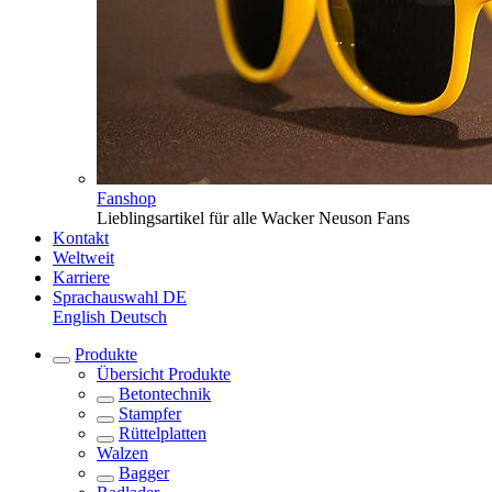
Fanshop
Lieblingsartikel für alle Wacker Neuson Fans
Kontakt
Weltweit
Karriere
Sprachauswahl
DE
English
Deutsch
Produkte
Übersicht
Produkte
Betontechnik
Stampfer
Rüttelplatten
Walzen
Bagger