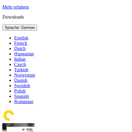
Mehr erfahren
Downloads
Sprache: German
English
French
Dutch
Hungarian
Italian
Czech
Turkish
Norwegian
Danish
Swedish
Polish
Spanish
Romanian