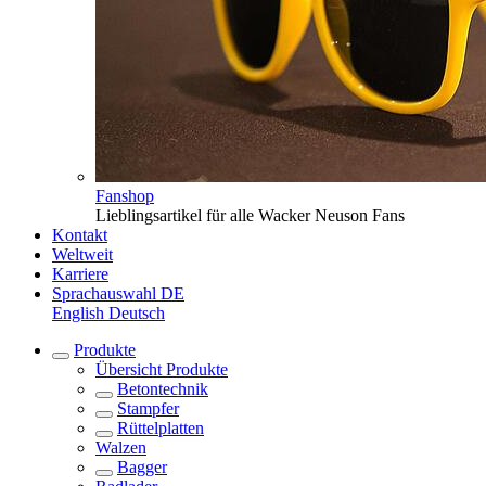
Fanshop
Lieblingsartikel für alle Wacker Neuson Fans
Kontakt
Weltweit
Karriere
Sprachauswahl
DE
English
Deutsch
Produkte
Übersicht
Produkte
Betontechnik
Stampfer
Rüttelplatten
Walzen
Bagger