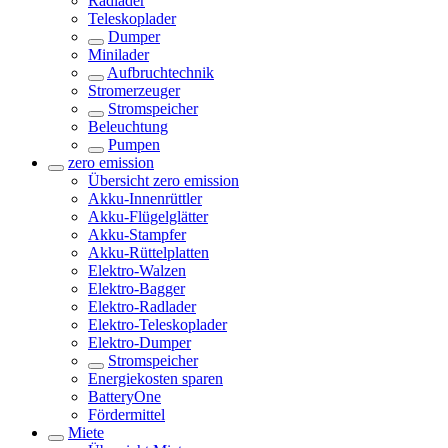
Radlader
Teleskoplader
Dumper
Minilader
Aufbruchtechnik
Stromerzeuger
Stromspeicher
Beleuchtung
Pumpen
zero emission
Übersicht
zero emission
Akku-Innenrüttler
Akku-Flügelglätter
Akku-Stampfer
Akku-Rüttelplatten
Elektro-Walzen
Elektro-Bagger
Elektro-Radlader
Elektro-Teleskoplader
Elektro-Dumper
Stromspeicher
Energiekosten sparen
BatteryOne
Fördermittel
Miete