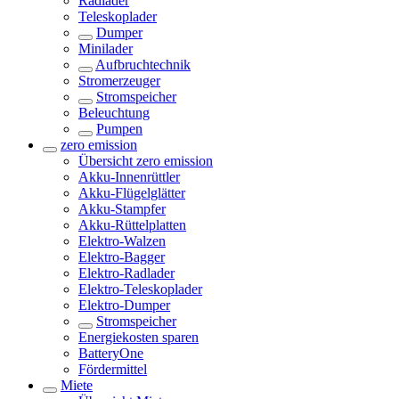
Radlader
Teleskoplader
Dumper
Minilader
Aufbruchtechnik
Stromerzeuger
Stromspeicher
Beleuchtung
Pumpen
zero emission
Übersicht
zero emission
Akku-Innenrüttler
Akku-Flügelglätter
Akku-Stampfer
Akku-Rüttelplatten
Elektro-Walzen
Elektro-Bagger
Elektro-Radlader
Elektro-Teleskoplader
Elektro-Dumper
Stromspeicher
Energiekosten sparen
BatteryOne
Fördermittel
Miete