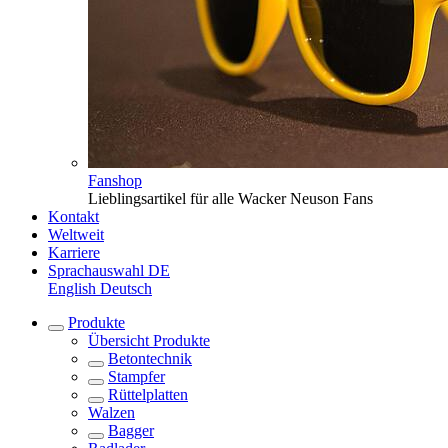
Fanshop
Lieblingsartikel für alle Wacker Neuson Fans
Kontakt
Weltweit
Karriere
Sprachauswahl
DE
English
Deutsch
Produkte
Übersicht
Produkte
Betontechnik
Stampfer
Rüttelplatten
Walzen
Bagger