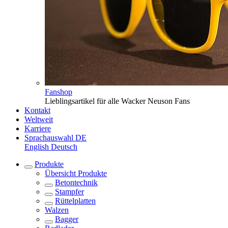
Fanshop
Lieblingsartikel für alle Wacker Neuson Fans
Kontakt
Weltweit
Karriere
Sprachauswahl
DE
English
Deutsch
Produkte
Übersicht
Produkte
Betontechnik
Stampfer
Rüttelplatten
Walzen
Bagger