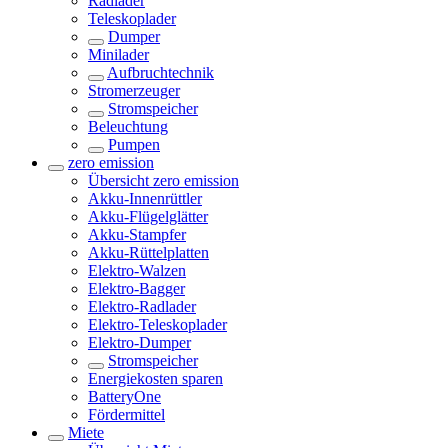
Radlader
Teleskoplader
Dumper
Minilader
Aufbruchtechnik
Stromerzeuger
Stromspeicher
Beleuchtung
Pumpen
zero emission
Übersicht
zero emission
Akku-Innenrüttler
Akku-Flügelglätter
Akku-Stampfer
Akku-Rüttelplatten
Elektro-Walzen
Elektro-Bagger
Elektro-Radlader
Elektro-Teleskoplader
Elektro-Dumper
Stromspeicher
Energiekosten sparen
BatteryOne
Fördermittel
Miete