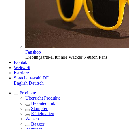
Fanshop
Lieblingsartikel für alle Wacker Neuson Fans
Kontakt
Weltweit
Karriere
Sprachauswahl
DE
English
Deutsch
Produkte
Übersicht
Produkte
Betontechnik
Stampfer
Rüttelplatten
Walzen
Bagger