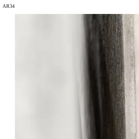
AR
34