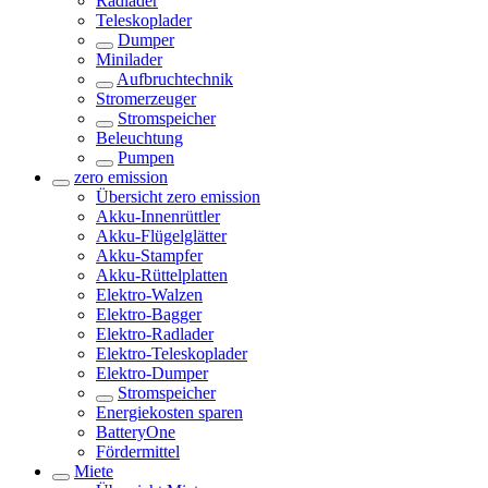
Radlader
Teleskoplader
Dumper
Minilader
Aufbruchtechnik
Stromerzeuger
Stromspeicher
Beleuchtung
Pumpen
zero emission
Übersicht
zero emission
Akku-Innenrüttler
Akku-Flügelglätter
Akku-Stampfer
Akku-Rüttelplatten
Elektro-Walzen
Elektro-Bagger
Elektro-Radlader
Elektro-Teleskoplader
Elektro-Dumper
Stromspeicher
Energiekosten sparen
BatteryOne
Fördermittel
Miete