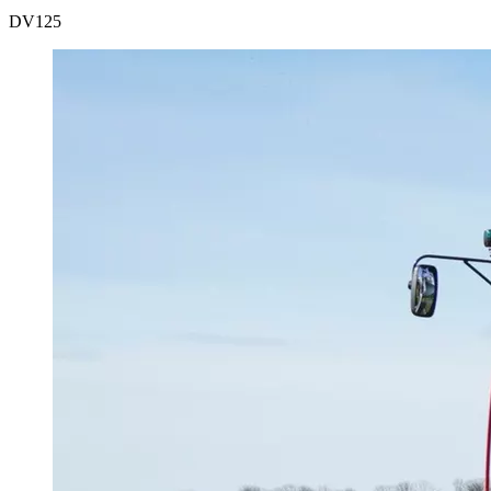
DV
125