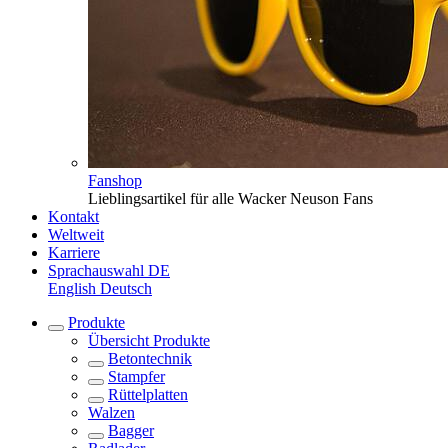
Fanshop
Lieblingsartikel für alle Wacker Neuson Fans
Kontakt
Weltweit
Karriere
Sprachauswahl
DE
English
Deutsch
Produkte
Übersicht
Produkte
Betontechnik
Stampfer
Rüttelplatten
Walzen
Bagger