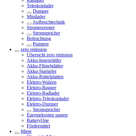
Radlader
Teleskoplader
Dumper
Minilader
Aufbruchtechnik
Stromerzeuger
Stromspeicher
Beleuchtung
Pumpen
zero emission
Übersicht
zero emission
Akku-Innenrüttler
Akku-Flügelglätter
Akku-Stampfer
Akku-Rüttelplatten
Elektro-Walzen
Elektro-Bagger
Elektro-Radlader
Elektro-Teleskoplader
Elektro-Dumper
Stromspeicher
Energiekosten sparen
BatteryOne
Fördermittel
Miete