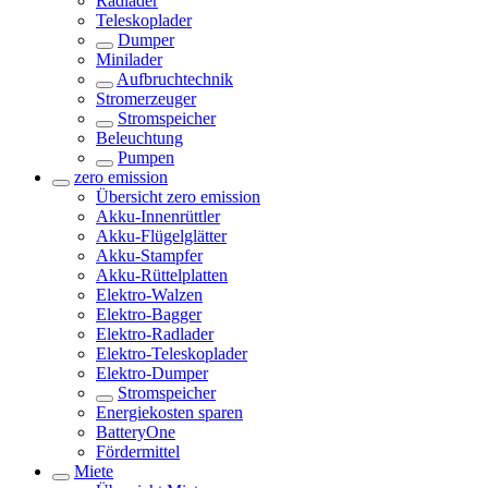
Radlader
Teleskoplader
Dumper
Minilader
Aufbruchtechnik
Stromerzeuger
Stromspeicher
Beleuchtung
Pumpen
zero emission
Übersicht
zero emission
Akku-Innenrüttler
Akku-Flügelglätter
Akku-Stampfer
Akku-Rüttelplatten
Elektro-Walzen
Elektro-Bagger
Elektro-Radlader
Elektro-Teleskoplader
Elektro-Dumper
Stromspeicher
Energiekosten sparen
BatteryOne
Fördermittel
Miete