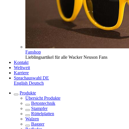
Fanshop
Lieblingsartikel für alle Wacker Neuson Fans
Kontakt
Weltweit
Karriere
Sprachauswahl
DE
English
Deutsch
Produkte
Übersicht
Produkte
Betontechnik
Stampfer
Rüttelplatten
Walzen
Bagger