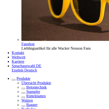
Fanshop
Lieblingsartikel für alle Wacker Neuson Fans
Kontakt
Weltweit
Karriere
Sprachauswahl
DE
English
Deutsch
Produkte
Übersicht
Produkte
Betontechnik
Stampfer
Rüttelplatten
Walzen
Bagger