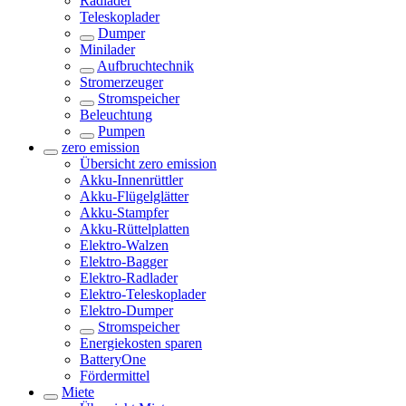
Radlader
Teleskoplader
Dumper
Minilader
Aufbruchtechnik
Stromerzeuger
Stromspeicher
Beleuchtung
Pumpen
zero emission
Übersicht
zero emission
Akku-Innenrüttler
Akku-Flügelglätter
Akku-Stampfer
Akku-Rüttelplatten
Elektro-Walzen
Elektro-Bagger
Elektro-Radlader
Elektro-Teleskoplader
Elektro-Dumper
Stromspeicher
Energiekosten sparen
BatteryOne
Fördermittel
Miete