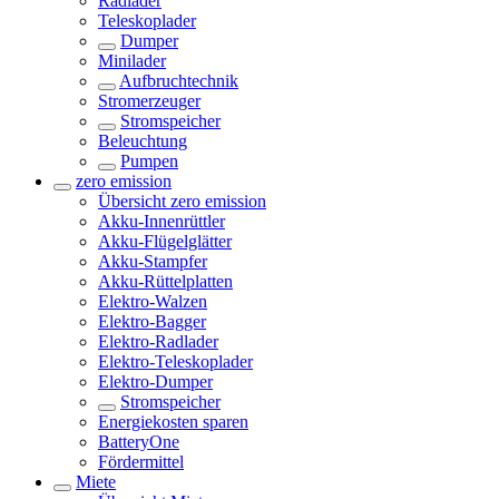
Radlader
Teleskoplader
Dumper
Minilader
Aufbruchtechnik
Stromerzeuger
Stromspeicher
Beleuchtung
Pumpen
zero emission
Übersicht
zero emission
Akku-Innenrüttler
Akku-Flügelglätter
Akku-Stampfer
Akku-Rüttelplatten
Elektro-Walzen
Elektro-Bagger
Elektro-Radlader
Elektro-Teleskoplader
Elektro-Dumper
Stromspeicher
Energiekosten sparen
BatteryOne
Fördermittel
Miete