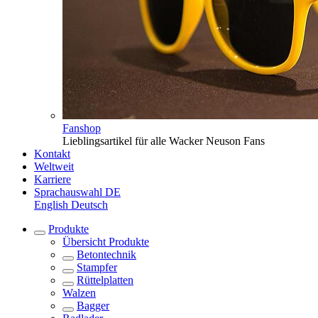
Fanshop
Lieblingsartikel für alle Wacker Neuson Fans
Kontakt
Weltweit
Karriere
Sprachauswahl
DE
English
Deutsch
Produkte
Übersicht
Produkte
Betontechnik
Stampfer
Rüttelplatten
Walzen
Bagger