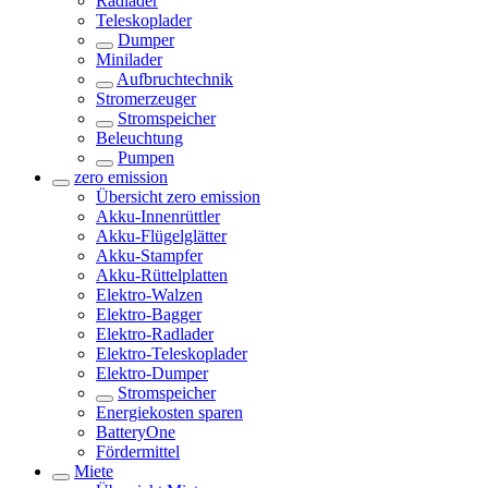
Radlader
Teleskoplader
Dumper
Minilader
Aufbruchtechnik
Stromerzeuger
Stromspeicher
Beleuchtung
Pumpen
zero emission
Übersicht
zero emission
Akku-Innenrüttler
Akku-Flügelglätter
Akku-Stampfer
Akku-Rüttelplatten
Elektro-Walzen
Elektro-Bagger
Elektro-Radlader
Elektro-Teleskoplader
Elektro-Dumper
Stromspeicher
Energiekosten sparen
BatteryOne
Fördermittel
Miete