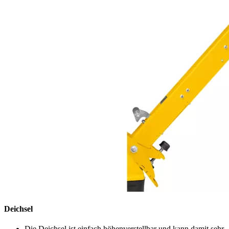
Deichsel
Die Deichsel ist einfach höhenverstellbar und kann damit sehr