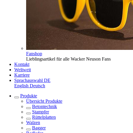
Fanshop
Lieblingsartikel für alle Wacker Neuson Fans
Kontakt
Weltweit
Karriere
Sprachauswahl
DE
English
Deutsch
Produkte
Übersicht
Produkte
Betontechnik
Stampfer
Rüttelplatten
Walzen
Bagger