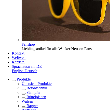
Fanshop
Lieblingsartikel für alle Wacker Neuson Fans
Kontakt
Weltweit
Karriere
Sprachauswahl
DE
English
Deutsch
Produkte
Übersicht
Produkte
Betontechnik
Stampfer
Rüttelplatten
Walzen
Bagger