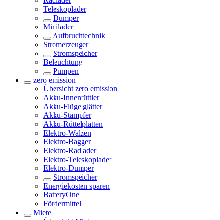
Radlader
Teleskoplader
Dumper
Minilader
Aufbruchtechnik
Stromerzeuger
Stromspeicher
Beleuchtung
Pumpen
zero emission
Übersicht
zero emission
Akku-Innenrüttler
Akku-Flügelglätter
Akku-Stampfer
Akku-Rüttelplatten
Elektro-Walzen
Elektro-Bagger
Elektro-Radlader
Elektro-Teleskoplader
Elektro-Dumper
Stromspeicher
Energiekosten sparen
BatteryOne
Fördermittel
Miete