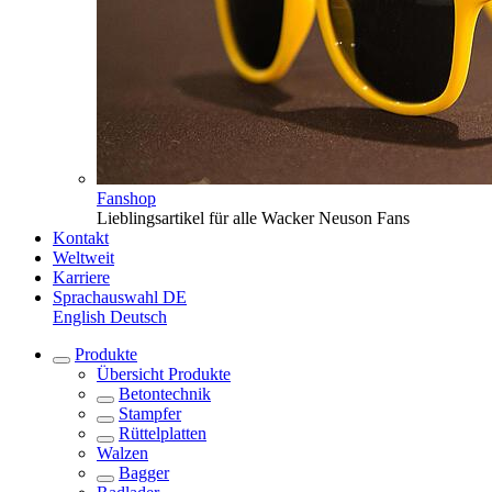
Fanshop
Lieblingsartikel für alle Wacker Neuson Fans
Kontakt
Weltweit
Karriere
Sprachauswahl
DE
English
Deutsch
Produkte
Übersicht
Produkte
Betontechnik
Stampfer
Rüttelplatten
Walzen
Bagger