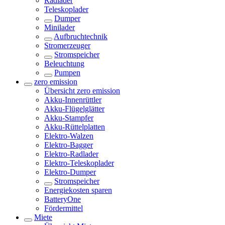
Radlader
Teleskoplader
Dumper
Minilader
Aufbruchtechnik
Stromerzeuger
Stromspeicher
Beleuchtung
Pumpen
zero emission
Übersicht
zero emission
Akku-Innenrüttler
Akku-Flügelglätter
Akku-Stampfer
Akku-Rüttelplatten
Elektro-Walzen
Elektro-Bagger
Elektro-Radlader
Elektro-Teleskoplader
Elektro-Dumper
Stromspeicher
Energiekosten sparen
BatteryOne
Fördermittel
Miete