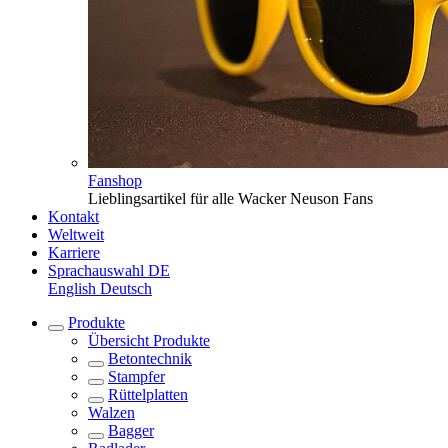
Fanshop
Lieblingsartikel für alle Wacker Neuson Fans
Kontakt
Weltweit
Karriere
Sprachauswahl
DE
English
Deutsch
Produkte
Übersicht
Produkte
Betontechnik
Stampfer
Rüttelplatten
Walzen
Bagger