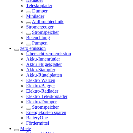
Radlader
Teleskoplader
Dumper
Minilader
Aufbruchtechnik
Stromerzeuger
Stromspeicher
Beleuchtung
Pumpen
zero emission
Übersicht
zero emission
Akku-Innenrüttler
Akku-Flügelglätter
Akku-Stampfer
Akku-Rüttelplatten
Elektro-Walzen
Elektro-Bagger
Elektro-Radlader
Elektro-Teleskoplader
Elektro-Dumper
Stromspeicher
Energiekosten sparen
BatteryOne
Fördermittel
Miete