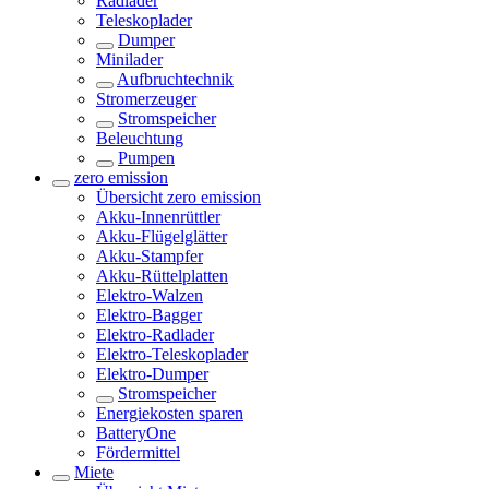
Radlader
Teleskoplader
Dumper
Minilader
Aufbruchtechnik
Stromerzeuger
Stromspeicher
Beleuchtung
Pumpen
zero emission
Übersicht
zero emission
Akku-Innenrüttler
Akku-Flügelglätter
Akku-Stampfer
Akku-Rüttelplatten
Elektro-Walzen
Elektro-Bagger
Elektro-Radlader
Elektro-Teleskoplader
Elektro-Dumper
Stromspeicher
Energiekosten sparen
BatteryOne
Fördermittel
Miete