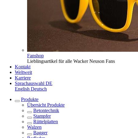
Fanshop
Lieblingsartikel für alle Wacker Neuson Fans
Kontakt
Weltweit
Karriere
Sprachauswahl
DE
English
Deutsch
Produkte
Übersicht
Produkte
Betontechnik
Stampfer
Rüttelplatten
Walzen
Bagger