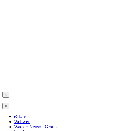
×
×
eStore
Weltweit
Wacker Neuson Group