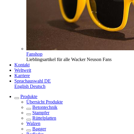
Fanshop
Lieblingsartikel für alle Wacker Neuson Fans
Kontakt
Weltweit
Karriere
Sprachauswahl
DE
English
Deutsch
Produkte
Übersicht
Produkte
Betontechnik
Stampfer
Rüttelplatten
Walzen
Bagger