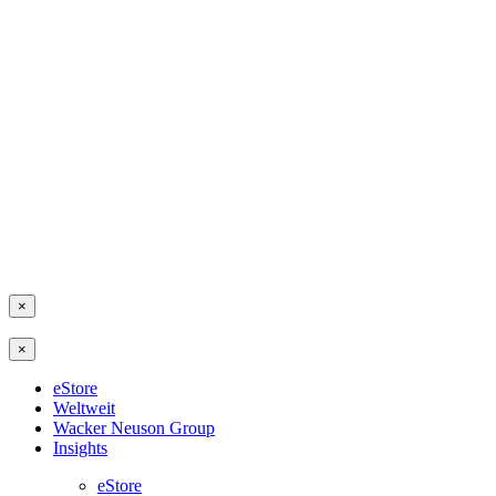
×
×
eStore
Weltweit
Wacker Neuson Group
Insights
eStore