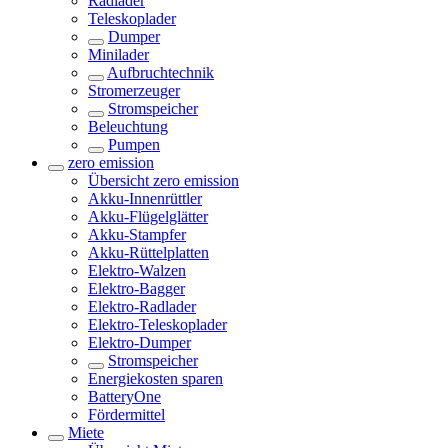
Radlader
Teleskoplader
Dumper
Minilader
Aufbruchtechnik
Stromerzeuger
Stromspeicher
Beleuchtung
Pumpen
zero emission
Übersicht
zero emission
Akku-Innenrüttler
Akku-Flügelglätter
Akku-Stampfer
Akku-Rüttelplatten
Elektro-Walzen
Elektro-Bagger
Elektro-Radlader
Elektro-Teleskoplader
Elektro-Dumper
Stromspeicher
Energiekosten sparen
BatteryOne
Fördermittel
Miete