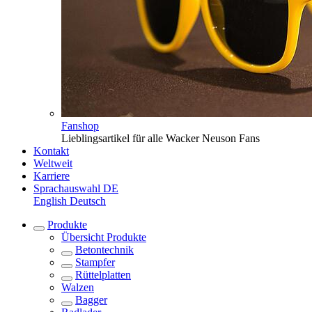
Fanshop
Lieblingsartikel für alle Wacker Neuson Fans
Kontakt
Weltweit
Karriere
Sprachauswahl
DE
English
Deutsch
Produkte
Übersicht
Produkte
Betontechnik
Stampfer
Rüttelplatten
Walzen
Bagger