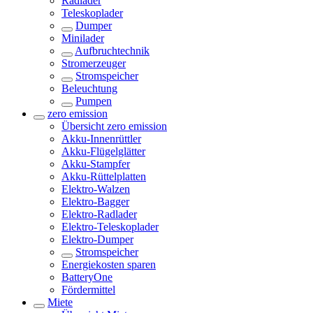
Radlader
Teleskoplader
Dumper
Minilader
Aufbruchtechnik
Stromerzeuger
Stromspeicher
Beleuchtung
Pumpen
zero emission
Übersicht
zero emission
Akku-Innenrüttler
Akku-Flügelglätter
Akku-Stampfer
Akku-Rüttelplatten
Elektro-Walzen
Elektro-Bagger
Elektro-Radlader
Elektro-Teleskoplader
Elektro-Dumper
Stromspeicher
Energiekosten sparen
BatteryOne
Fördermittel
Miete