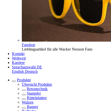
Fanshop
Lieblingsartikel für alle Wacker Neuson Fans
Kontakt
Weltweit
Karriere
Sprachauswahl
DE
English
Deutsch
Produkte
Übersicht
Produkte
Betontechnik
Stampfer
Rüttelplatten
Walzen
Bagger