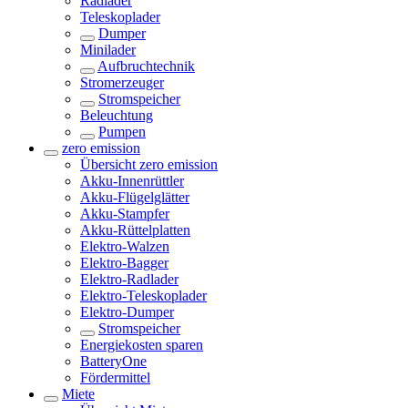
Radlader
Teleskoplader
Dumper
Minilader
Aufbruchtechnik
Stromerzeuger
Stromspeicher
Beleuchtung
Pumpen
zero emission
Übersicht
zero emission
Akku-Innenrüttler
Akku-Flügelglätter
Akku-Stampfer
Akku-Rüttelplatten
Elektro-Walzen
Elektro-Bagger
Elektro-Radlader
Elektro-Teleskoplader
Elektro-Dumper
Stromspeicher
Energiekosten sparen
BatteryOne
Fördermittel
Miete