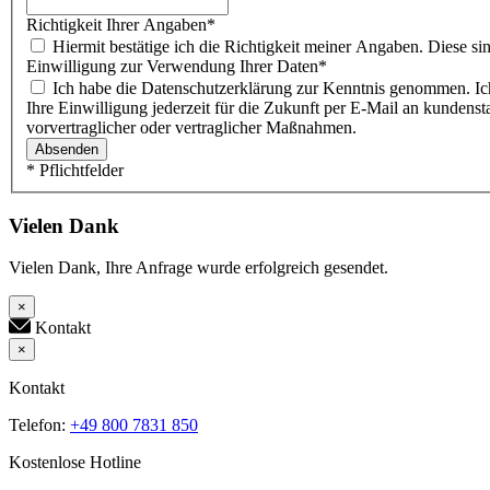
Richtigkeit Ihrer Angaben
*
Hiermit bestätige ich die Richtigkeit meiner Angaben. Diese sin
Einwilligung zur Verwendung Ihrer Daten
*
Ich habe die Datenschutzerklärung zur Kenntnis genommen. Ich stimme zu, dass meine Angaben und Daten zur Beantwortung meiner Anfrage elektronisch erhoben und gespeichert werden. Sie können
Ihre Einwilligung jederzeit für die Zukunft per E-Mail an kund
vorvertraglicher oder vertraglicher Maßnahmen.
Absenden
* Pflichtfelder
Vielen Dank
Vielen Dank, Ihre Anfrage wurde erfolgreich gesendet.
×
Kontakt
×
Kontakt
Telefon:
+49 800 7831 850
Kostenlose Hotline