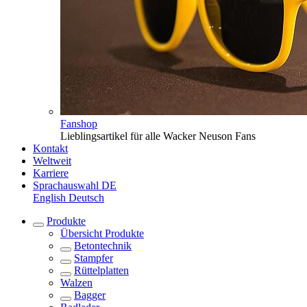
Fanshop
Lieblingsartikel für alle Wacker Neuson Fans
Kontakt
Weltweit
Karriere
Sprachauswahl
DE
English
Deutsch
Produkte
Übersicht
Produkte
Betontechnik
Stampfer
Rüttelplatten
Walzen
Bagger