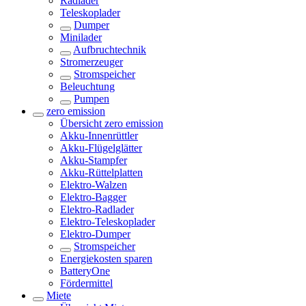
Radlader
Teleskoplader
Dumper
Minilader
Aufbruchtechnik
Stromerzeuger
Stromspeicher
Beleuchtung
Pumpen
zero emission
Übersicht
zero emission
Akku-Innenrüttler
Akku-Flügelglätter
Akku-Stampfer
Akku-Rüttelplatten
Elektro-Walzen
Elektro-Bagger
Elektro-Radlader
Elektro-Teleskoplader
Elektro-Dumper
Stromspeicher
Energiekosten sparen
BatteryOne
Fördermittel
Miete