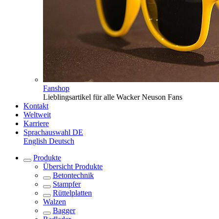
Fanshop
Lieblingsartikel für alle Wacker Neuson Fans
Kontakt
Weltweit
Karriere
Sprachauswahl
DE
English
Deutsch
Produkte
Übersicht
Produkte
Betontechnik
Stampfer
Rüttelplatten
Walzen
Bagger