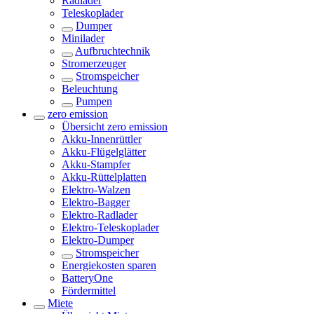
Radlader
Teleskoplader
Dumper
Minilader
Aufbruchtechnik
Stromerzeuger
Stromspeicher
Beleuchtung
Pumpen
zero emission
Übersicht
zero emission
Akku-Innenrüttler
Akku-Flügelglätter
Akku-Stampfer
Akku-Rüttelplatten
Elektro-Walzen
Elektro-Bagger
Elektro-Radlader
Elektro-Teleskoplader
Elektro-Dumper
Stromspeicher
Energiekosten sparen
BatteryOne
Fördermittel
Miete