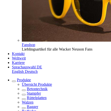
Fanshop
Lieblingsartikel für alle Wacker Neuson Fans
Kontakt
Weltweit
Karriere
Sprachauswahl
DE
English
Deutsch
Produkte
Übersicht
Produkte
Betontechnik
Stampfer
Rüttelplatten
Walzen
Bagger