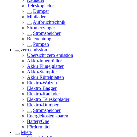
Radlader
Teleskoplader
Dumper
Minilader
Aufbruchtechnik
Stromerzeuger
Stromspeicher
Beleuchtung
Pumpen
zero emission
Übersicht
zero emission
Akku-Innenrüttler
Akku-Flügelglätter
Akku-Stampfer
Akku-Rüttelplatten
Elektro-Walzen
Elektro-Bagger
Elektro-Radlader
Elektro-Teleskoplader
Elektro-Dumper
Stromspeicher
Energiekosten sparen
BatteryOne
Fördermittel
Miete