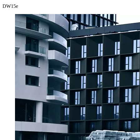
DW
15e