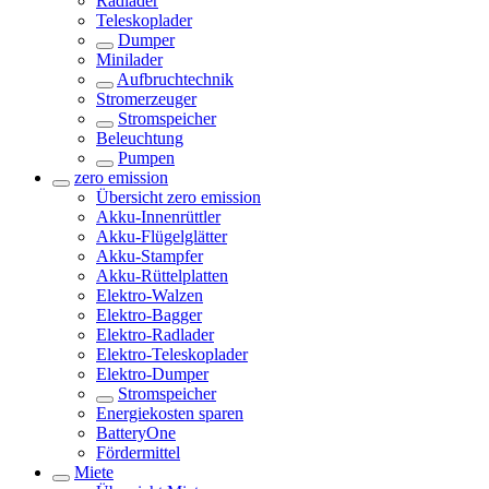
Radlader
Teleskoplader
Dumper
Minilader
Aufbruchtechnik
Stromerzeuger
Stromspeicher
Beleuchtung
Pumpen
zero emission
Übersicht
zero emission
Akku-Innenrüttler
Akku-Flügelglätter
Akku-Stampfer
Akku-Rüttelplatten
Elektro-Walzen
Elektro-Bagger
Elektro-Radlader
Elektro-Teleskoplader
Elektro-Dumper
Stromspeicher
Energiekosten sparen
BatteryOne
Fördermittel
Miete