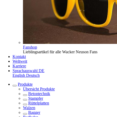
Fanshop
Lieblingsartikel für alle Wacker Neuson Fans
Kontakt
Weltweit
Karriere
Sprachauswahl
DE
English
Deutsch
Produkte
Übersicht
Produkte
Betontechnik
Stampfer
Rüttelplatten
Walzen
Bagger