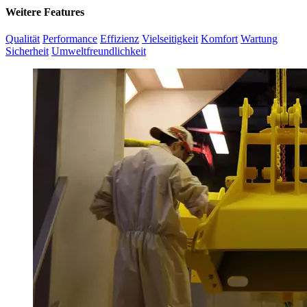
Weitere Features
Qualität
Performance
Effizienz
Vielseitigkeit
Komfort
Wartung
Sicherheit
Umweltfreundlichkeit