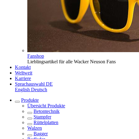
Fanshop
Lieblingsartikel für alle Wacker Neuson Fans
Kontakt
Weltweit
Karriere
Sprachauswahl
DE
English
Deutsch
Produkte
Übersicht
Produkte
Betontechnik
Stampfer
Rüttelplatten
Walzen
Bagger