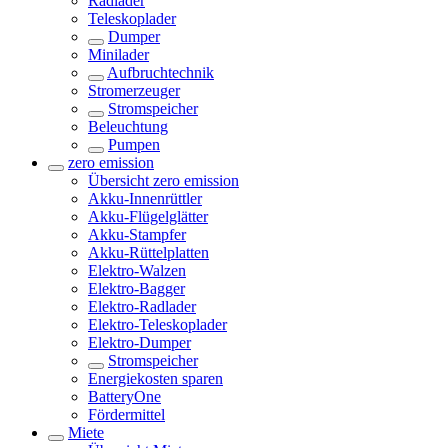
Radlader
Teleskoplader
Dumper
Minilader
Aufbruchtechnik
Stromerzeuger
Stromspeicher
Beleuchtung
Pumpen
zero emission
Übersicht
zero emission
Akku-Innenrüttler
Akku-Flügelglätter
Akku-Stampfer
Akku-Rüttelplatten
Elektro-Walzen
Elektro-Bagger
Elektro-Radlader
Elektro-Teleskoplader
Elektro-Dumper
Stromspeicher
Energiekosten sparen
BatteryOne
Fördermittel
Miete