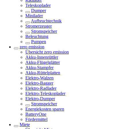
Radlader
Teleskoplader
Dumper
Minilader
Aufbruchtechnik
Stromerzeuger
Stromspeicher
Beleuchtung
Pumpen
zero emission
Übersicht
zero emission
Akku-Innenrüttler
Akku-Flügelglätter
Akku-Stampfer
Akku-Rüttelplatten
Elektro-Walzen
Elektro-Bagger
Elektro-Radlader
Elektro-Teleskoplader
Elektro-Dumper
Stromspeicher
Energiekosten sparen
BatteryOne
Fördermittel
Miete