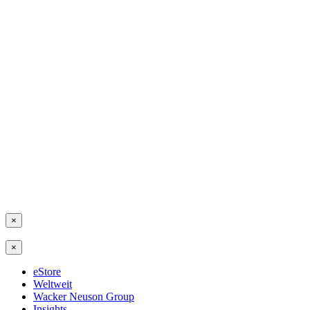
×
×
eStore
Weltweit
Wacker Neuson Group
Insights