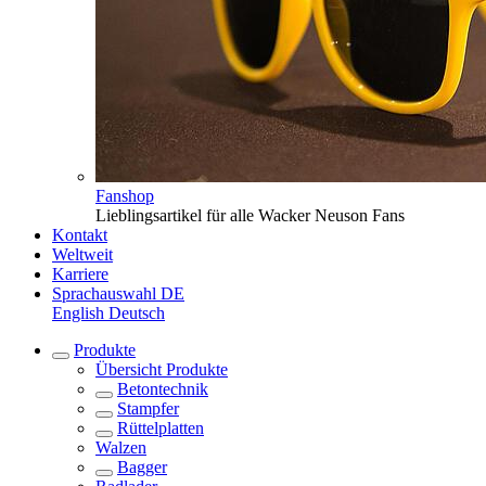
Fanshop
Lieblingsartikel für alle Wacker Neuson Fans
Kontakt
Weltweit
Karriere
Sprachauswahl
DE
English
Deutsch
Produkte
Übersicht
Produkte
Betontechnik
Stampfer
Rüttelplatten
Walzen
Bagger