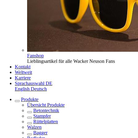
Fanshop
Lieblingsartikel für alle Wacker Neuson Fans
Kontakt
Weltweit
Karriere
Sprachauswahl
DE
English
Deutsch
Produkte
Übersicht
Produkte
Betontechnik
Stampfer
Rüttelplatten
Walzen
Bagger