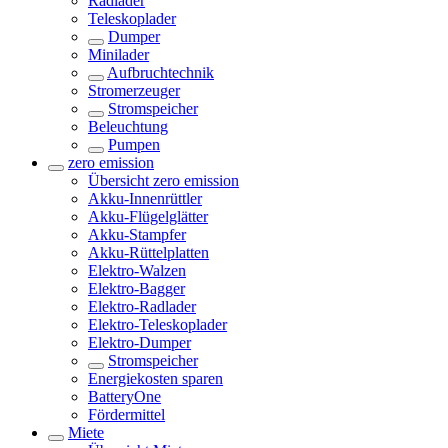
Radlader
Teleskoplader
Dumper
Minilader
Aufbruchtechnik
Stromerzeuger
Stromspeicher
Beleuchtung
Pumpen
zero emission
Übersicht
zero emission
Akku-Innenrüttler
Akku-Flügelglätter
Akku-Stampfer
Akku-Rüttelplatten
Elektro-Walzen
Elektro-Bagger
Elektro-Radlader
Elektro-Teleskoplader
Elektro-Dumper
Stromspeicher
Energiekosten sparen
BatteryOne
Fördermittel
Miete