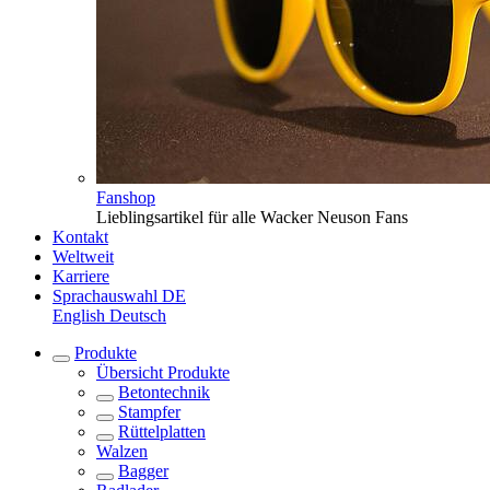
Fanshop
Lieblingsartikel für alle Wacker Neuson Fans
Kontakt
Weltweit
Karriere
Sprachauswahl
DE
English
Deutsch
Produkte
Übersicht
Produkte
Betontechnik
Stampfer
Rüttelplatten
Walzen
Bagger