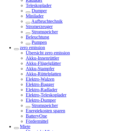
Radlader
Teleskoplader
Dumper
Minilader
Aufbruchtechnik
Stromerzeuger
Stromspeicher
Beleuchtung
Pumpen
zero emission
Übersicht
zero emission
Akku-Innenrüttler
Akku-Flügelglätter
Akku-Stampfer
Akku-Rüttelplatten
Elektro-Walzen
Elektro-Bagger
Elektro-Radlader
Elektro-Teleskoplader
Elektro-Dumper
Stromspeicher
Energiekosten sparen
BatteryOne
Fördermittel
Miete