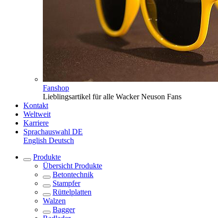
Fanshop
Lieblingsartikel für alle Wacker Neuson Fans
Kontakt
Weltweit
Karriere
Sprachauswahl
DE
English
Deutsch
Produkte
Übersicht
Produkte
Betontechnik
Stampfer
Rüttelplatten
Walzen
Bagger