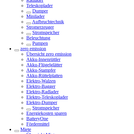
Radlader
Teleskoplader
Dumper
Minilader
Aufbruchtechnik
Stromerzeuger
Stromspeicher
Beleuchtung
Pumpen
zero emission
Übersicht
zero emission
Akku-Innenrüttler
Akku-Flügelglätter
Akku-Stampfer
Akku-Rüttelplatten
Elektro-Walzen
Elektro-Bagger
Elektro-Radlader
Elektro-Teleskoplader
Elektro-Dumper
Stromspeicher
Energiekosten sparen
BatteryOne
Fördermittel
Miete