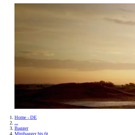
Home - DE
...
Bagger
Minibagger bis 6t