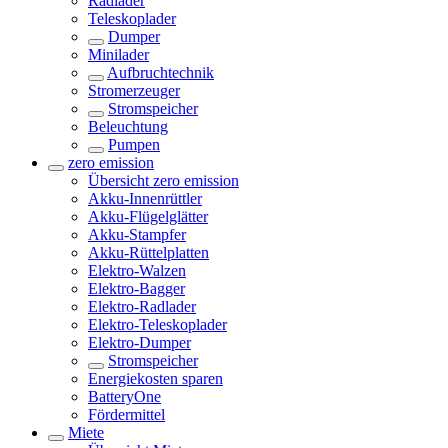
Radlader
Teleskoplader
Dumper
Minilader
Aufbruchtechnik
Stromerzeuger
Stromspeicher
Beleuchtung
Pumpen
zero emission
Übersicht
zero emission
Akku-Innenrüttler
Akku-Flügelglätter
Akku-Stampfer
Akku-Rüttelplatten
Elektro-Walzen
Elektro-Bagger
Elektro-Radlader
Elektro-Teleskoplader
Elektro-Dumper
Stromspeicher
Energiekosten sparen
BatteryOne
Fördermittel
Miete