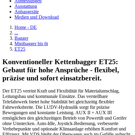
Abmessungen
Ausstattung
Anbaugeräte
Medien und Download
Home - DE
...
Bagger
Minibagger bis 6t
ET25
Konventioneller Kettenbagger ET25:
Gebaut für hohe Ansprüche - flexibel,
präzise und sofort einsatzbereit.
Der ET25 vereint Kraft und Flexibilität für Materialumschlag,
Leitungsbau und kommunale Einsätze. Das verstellbare
Telefahrwerk bietet hohe Stabilität bei gleichzeitig flexibler
Fahrwerksbreite. Die LUDV-Hydraulik sorgt für präzise
Bewegungen und konstante Leistung. AUX II + AUX III
ermöglichen den gleichzeitigen Betrieb von Powertilt und Greifer
ohne Umstecken. Auto-Idle, Joystick-Bedienung, verbesserte
Verhebepunkte und optionale Klimaanlage erhöhen Komfort und
Effizienz. Mit VDS bleibt der Oberwagen auch im Gefälle aufrecht