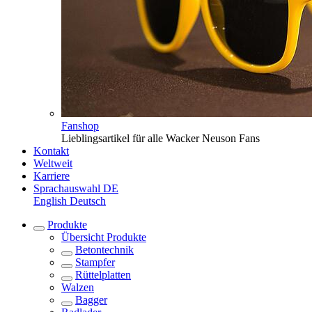
Fanshop
Lieblingsartikel für alle Wacker Neuson Fans
Kontakt
Weltweit
Karriere
Sprachauswahl
DE
English
Deutsch
Produkte
Übersicht
Produkte
Betontechnik
Stampfer
Rüttelplatten
Walzen
Bagger