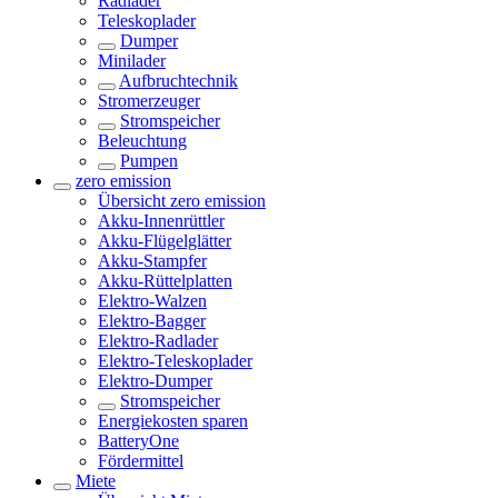
Radlader
Teleskoplader
Dumper
Minilader
Aufbruchtechnik
Stromerzeuger
Stromspeicher
Beleuchtung
Pumpen
zero emission
Übersicht
zero emission
Akku-Innenrüttler
Akku-Flügelglätter
Akku-Stampfer
Akku-Rüttelplatten
Elektro-Walzen
Elektro-Bagger
Elektro-Radlader
Elektro-Teleskoplader
Elektro-Dumper
Stromspeicher
Energiekosten sparen
BatteryOne
Fördermittel
Miete