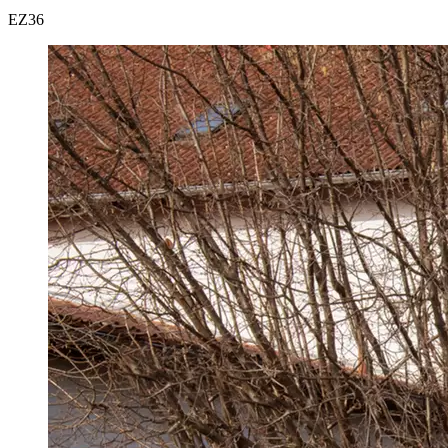
EZ
36