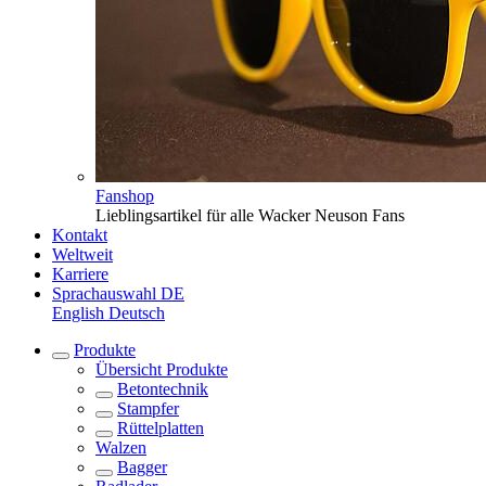
Fanshop
Lieblingsartikel für alle Wacker Neuson Fans
Kontakt
Weltweit
Karriere
Sprachauswahl
DE
English
Deutsch
Produkte
Übersicht
Produkte
Betontechnik
Stampfer
Rüttelplatten
Walzen
Bagger