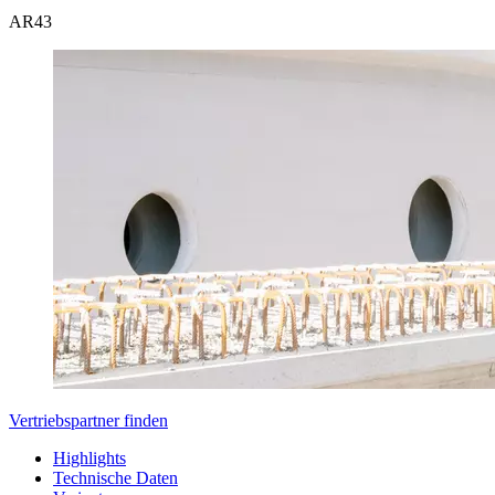
AR
43
Vertriebspartner finden
Highlights
Technische Daten