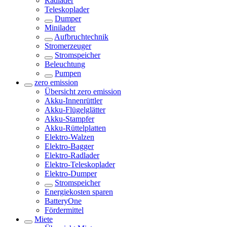
Radlader
Teleskoplader
Dumper
Minilader
Aufbruchtechnik
Stromerzeuger
Stromspeicher
Beleuchtung
Pumpen
zero emission
Übersicht
zero emission
Akku-Innenrüttler
Akku-Flügelglätter
Akku-Stampfer
Akku-Rüttelplatten
Elektro-Walzen
Elektro-Bagger
Elektro-Radlader
Elektro-Teleskoplader
Elektro-Dumper
Stromspeicher
Energiekosten sparen
BatteryOne
Fördermittel
Miete