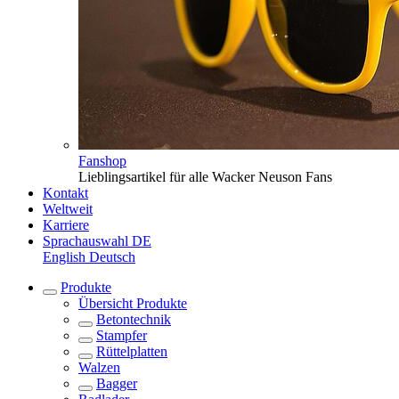
Fanshop
Lieblingsartikel für alle Wacker Neuson Fans
Kontakt
Weltweit
Karriere
Sprachauswahl
DE
English
Deutsch
Produkte
Übersicht
Produkte
Betontechnik
Stampfer
Rüttelplatten
Walzen
Bagger