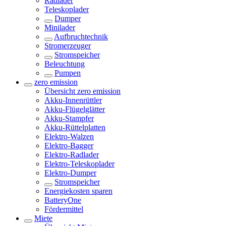
Radlader
Teleskoplader
Dumper
Minilader
Aufbruchtechnik
Stromerzeuger
Stromspeicher
Beleuchtung
Pumpen
zero emission
Übersicht
zero emission
Akku-Innenrüttler
Akku-Flügelglätter
Akku-Stampfer
Akku-Rüttelplatten
Elektro-Walzen
Elektro-Bagger
Elektro-Radlader
Elektro-Teleskoplader
Elektro-Dumper
Stromspeicher
Energiekosten sparen
BatteryOne
Fördermittel
Miete