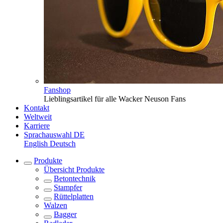
Fanshop
Lieblingsartikel für alle Wacker Neuson Fans
Kontakt
Weltweit
Karriere
Sprachauswahl
DE
English
Deutsch
Produkte
Übersicht
Produkte
Betontechnik
Stampfer
Rüttelplatten
Walzen
Bagger