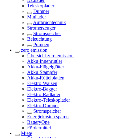
Radlader
Teleskoplader
Dumper
Minilader
Aufbruchtechnik
Stromerzeuger
Stromspeicher
Beleuchtung
Pumpen
zero emission
Übersicht
zero emission
Akku-Innenrüttler
Akku-Flügelglätter
Akku-Stampfer
Akku-Rüttelplatten
Elektro-Walzen
Elektro-Bagger
Elektro-Radlader
Elektro-Teleskoplader
Elektro-Dumper
Stromspeicher
Energiekosten sparen
BatteryOne
Fördermittel
Miete