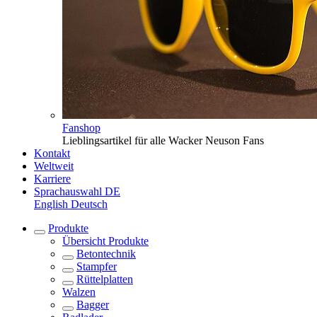
Fanshop
Lieblingsartikel für alle Wacker Neuson Fans
Kontakt
Weltweit
Karriere
Sprachauswahl
DE
English
Deutsch
Produkte
Übersicht
Produkte
Betontechnik
Stampfer
Rüttelplatten
Walzen
Bagger