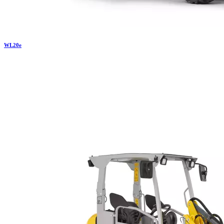
WL
20e