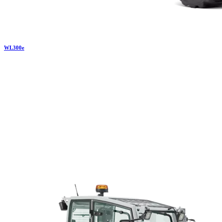
WL
300e