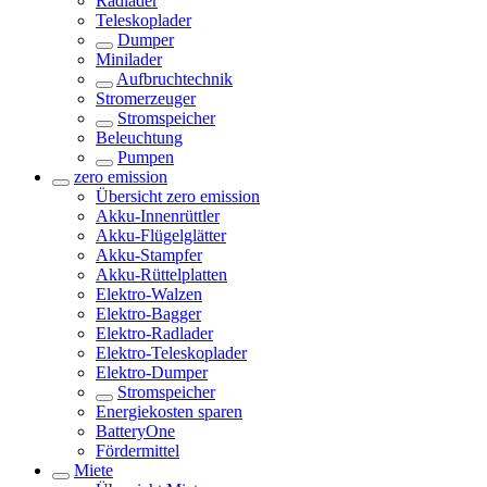
Radlader
Teleskoplader
Dumper
Minilader
Aufbruchtechnik
Stromerzeuger
Stromspeicher
Beleuchtung
Pumpen
zero emission
Übersicht
zero emission
Akku-Innenrüttler
Akku-Flügelglätter
Akku-Stampfer
Akku-Rüttelplatten
Elektro-Walzen
Elektro-Bagger
Elektro-Radlader
Elektro-Teleskoplader
Elektro-Dumper
Stromspeicher
Energiekosten sparen
BatteryOne
Fördermittel
Miete