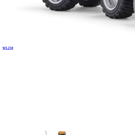
WL
250