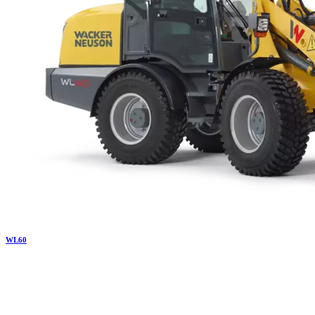
WL
60