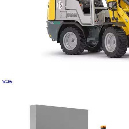
WL
20e