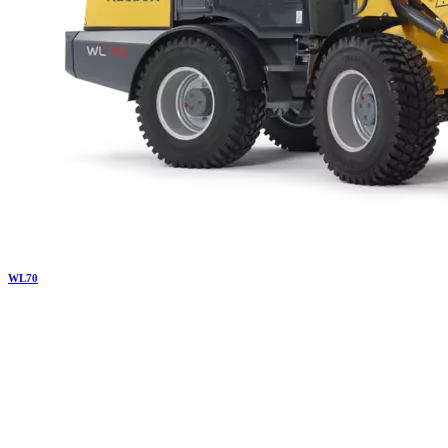
WL
70