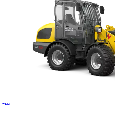
WL
52