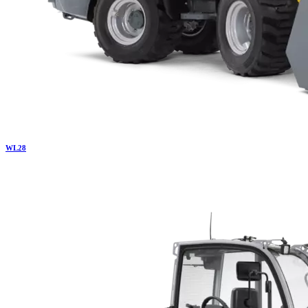
WL
28