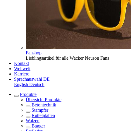
Fanshop
Lieblingsartikel für alle Wacker Neuson Fans
Kontakt
Weltweit
Karriere
Sprachauswahl
DE
English
Deutsch
Produkte
Übersicht
Produkte
Betontechnik
Stampfer
Rüttelplatten
Walzen
Bagger