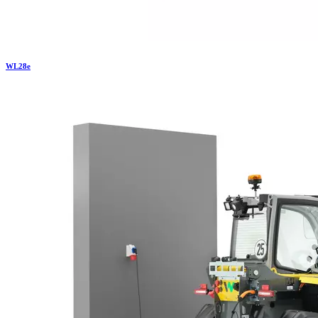
WL
28e