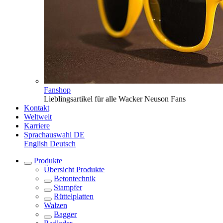
Fanshop
Lieblingsartikel für alle Wacker Neuson Fans
Kontakt
Weltweit
Karriere
Sprachauswahl
DE
English
Deutsch
Produkte
Übersicht
Produkte
Betontechnik
Stampfer
Rüttelplatten
Walzen
Bagger