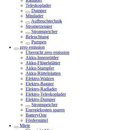
Radlader
Teleskoplader
Dumper
Minilader
Aufbruchtechnik
Stromerzeuger
Stromspeicher
Beleuchtung
Pumpen
zero emission
Übersicht
zero emission
Akku-Innenrüttler
Akku-Flügelglätter
Akku-Stampfer
Akku-Rüttelplatten
Elektro-Walzen
Elektro-Bagger
Elektro-Radlader
Elektro-Teleskoplader
Elektro-Dumper
Stromspeicher
Energiekosten sparen
BatteryOne
Fördermittel
Miete