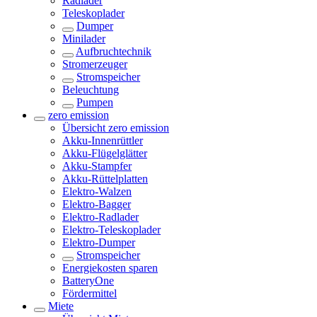
Radlader
Teleskoplader
Dumper
Minilader
Aufbruchtechnik
Stromerzeuger
Stromspeicher
Beleuchtung
Pumpen
zero emission
Übersicht
zero emission
Akku-Innenrüttler
Akku-Flügelglätter
Akku-Stampfer
Akku-Rüttelplatten
Elektro-Walzen
Elektro-Bagger
Elektro-Radlader
Elektro-Teleskoplader
Elektro-Dumper
Stromspeicher
Energiekosten sparen
BatteryOne
Fördermittel
Miete