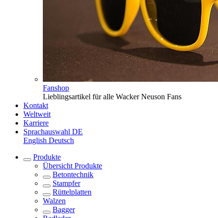
Fanshop
Lieblingsartikel für alle Wacker Neuson Fans
Kontakt
Weltweit
Karriere
Sprachauswahl
DE
English
Deutsch
Produkte
Übersicht
Produkte
Betontechnik
Stampfer
Rüttelplatten
Walzen
Bagger